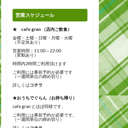
営業スケジュール
★ cafe gran （店内ご飲食）
金曜・土曜・日曜・月曜・火曜
（不定休あり）
営業時間：11:00～22:00
（変動あり）
時間内2時間ご利用頂けます
ご利用には事前予約が必要です
（一週間単位の締め切り）
詳しくは
コチラ
★おうちでぐらん（お持ち帰り）
cafe gran とほぼ同様です。
ご利用には事前予約が必要です。
（一週間単位の締め切り）
詳しくは
コチラ