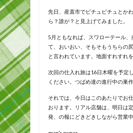
先日、産直市でピチュピチュとか
ら？誰が？と見上げてみました。
5月ともなれば、スワローテール、
て、おいおい、そもそもうちらの
と言われています。地面すれすれ
次回の仕入れ旅は16日木曜を予定
ください。つばめ達の進行中の巣
それでは、今日はこのあたりでお
おります。リアル店舗は、明日は
発、の報にどきどきしながら営業
gran’s owner