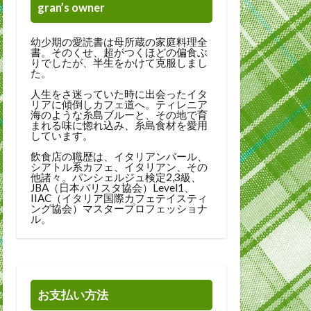
gran’s owner
幼少期の愛読書は母所蔵の家庭料理全
書。そのくせ、超がつくほどの偏食ぶ
りでしたが、半生をかけて克服しまし
た。
人生をさ迷っていた時に出会ったイタ
リアに傾倒しカフェ道へ。ティレニア
海のような糸島ブルーと、その地で育
まれる味に惚れ込み、糸島食材を愛用
しています。
飲食店の職歴は、イタリアンバール、
シアトル系カフェ、イタリアン、その
他諸々。パンシェルジュ検定2,3級、
JBA（日本バリスタ協会）Level1、
IIAC（イタリア国際カフェテイスティ
ング協会）マスタープロフェッショナ
ル。
お支払い方法