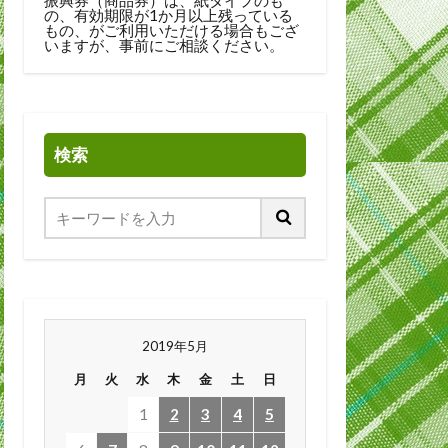
の、有効期限が1か月以上残っている
もの、がご利用いただける場合もござ
いますが、事前にご相談ください。
検索
2019年5月
月
火
水
木
金
土
日
1
2
3
4
5