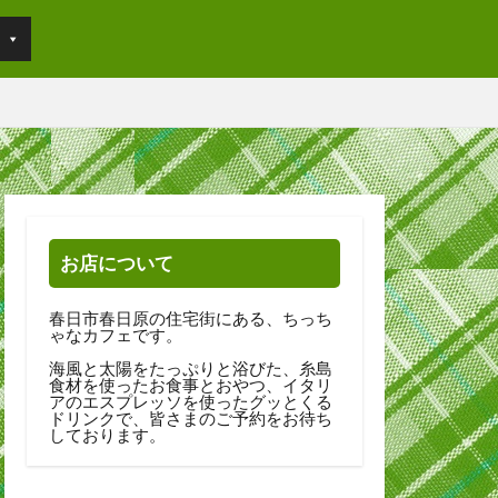
お店について
春日市春日原の住宅街にある、ちっち
ゃなカフェです。
海風と太陽をたっぷりと浴びた、糸島
食材を使ったお食事とおやつ、イタリ
アのエスプレッソを使ったグッとくる
ドリンクで、皆さまのご予約をお待ち
しております。