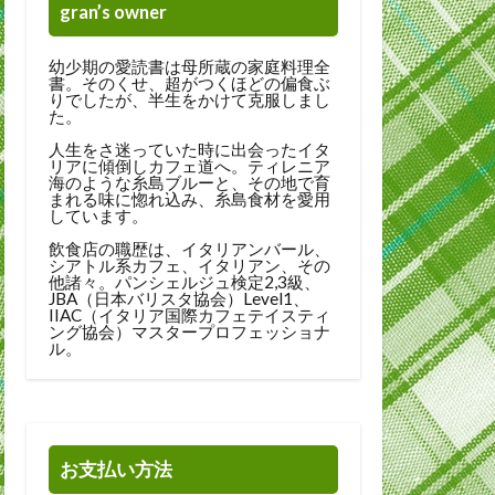
gran’s owner
幼少期の愛読書は母所蔵の家庭料理全
書。そのくせ、超がつくほどの偏食ぶ
りでしたが、半生をかけて克服しまし
た。
人生をさ迷っていた時に出会ったイタ
リアに傾倒しカフェ道へ。ティレニア
海のような糸島ブルーと、その地で育
まれる味に惚れ込み、糸島食材を愛用
しています。
飲食店の職歴は、イタリアンバール、
シアトル系カフェ、イタリアン、その
他諸々。パンシェルジュ検定2,3級、
JBA（日本バリスタ協会）Level1、
IIAC（イタリア国際カフェテイスティ
ング協会）マスタープロフェッショナ
ル。
お支払い方法