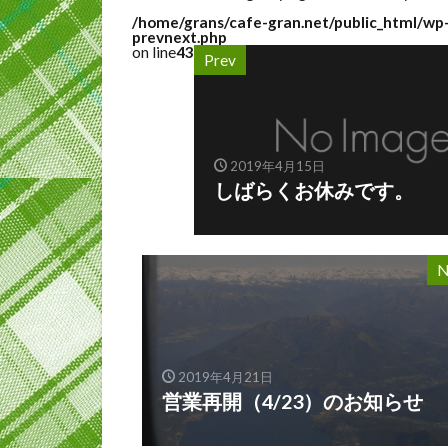
/home/grans/cafe-gran.net/public_html/wp
prevnext.php
on line
43
Prev
2019年4月15日
しばらくお休みです。
N
2019年4月21日
営業再開（4/23）のお知らせ