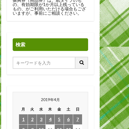
の、有効期限が1か月以上残っている
もの、がご利用いただける場合もござ
いますが、事前にご相談ください。
検索
2019年4月
月
火
水
木
金
土
日
1
2
3
4
5
6
7