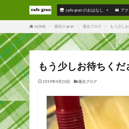
cafe gran のおはなし
アク
最近の gran
過去ブログ
もう少しお
HOME
もう少しお待ちくだ
2019年4月20日
過去ブログ