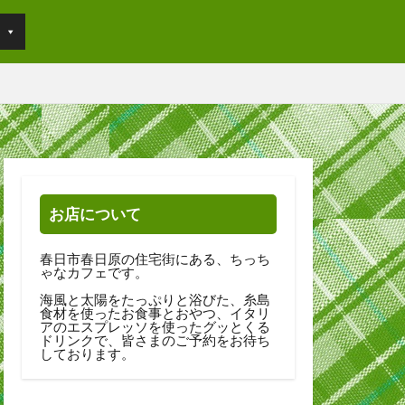
お店について
春日市春日原の住宅街にある、ちっち
ゃなカフェです。
海風と太陽をたっぷりと浴びた、糸島
食材を使ったお食事とおやつ、イタリ
アのエスプレッソを使ったグッとくる
ドリンクで、皆さまのご予約をお待ち
しております。