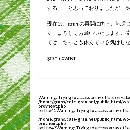
する・・と思っておりましたが、
現在は、gran の再開に向け、地
く、よろしくお願いいたします。
ては、ちっとも休んでいる気はし
gran’s owner
Warning
: Trying to access array offset on valu
/home/grans/cafe-gran.net/public_html/wp
prevnext.php
on line
41
Warning
: Trying to access array offse
/home/grans/cafe-gran.net/public_html/wp
prevnext.php
on line
42
Warning
: Trying to access array offse