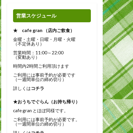
営業スケジュール
★ cafe gran （店内ご飲食）
金曜・土曜・日曜・月曜・火曜
（不定休あり）
営業時間：11:00～22:00
（変動あり）
時間内2時間ご利用頂けます
ご利用には事前予約が必要です
（一週間単位の締め切り）
詳しくは
コチラ
★おうちでぐらん（お持ち帰り）
cafe gran とほぼ同様です。
ご利用には事前予約が必要です。
（一週間単位の締め切り）
詳しくは
コチラ