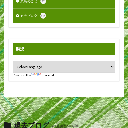
糸島のこと
22
過去ブログ
598
翻訳
Powered by
Translate
過去ブログ
の最新記事8件