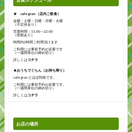
営業スケジュール
★ cafe gran （店内ご飲食）
金曜・土曜・日曜・月曜・火曜
（不定休あり）
営業時間：11:00～22:00
（変動あり）
時間内2時間ご利用頂けます
ご利用には事前予約が必要です
（一週間単位の締め切り）
詳しくは
コチラ
★おうちでぐらん（お持ち帰り）
cafe gran とほぼ同様です。
ご利用には事前予約が必要です。
（一週間単位の締め切り）
詳しくは
コチラ
お店の場所