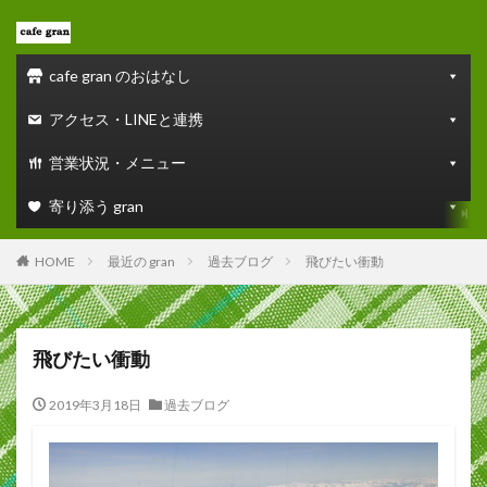
cafe gran のおはなし
アクセス・LINEと連携
営業状況・メニュー
寄り添う gran
HOME
最近の gran
過去ブログ
飛びたい衝動
飛びたい衝動
2019年3月18日
過去ブログ