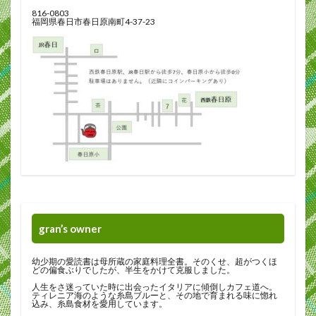
816-0803
福岡県春日市春日原南町4-37-23
gran’s owner
幼少期の愛読書は母所蔵の家庭料理全書。そのくせ、超がつくほ
どの偏食ぶりでしたが、半生をかけて克服しました。
人生をさ迷っていた時に出会ったイタリアに傾倒しカフェ道へ。
ティレニア海のような糸島ブルーと、その地で育まれる味に惚れ
込み、糸島食材を愛用しています。