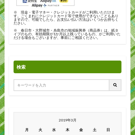
※ 現金・電子マネー・クレジットカードがご利用いただけま
す。ごくまれにクレジットカード等で使用ができないこともあり
ますので、可能でしたら、お支払い払い方法はいくつかお持ちく
ださい。
※ 春日市・大野城市・糸島市の地域振興券（商品券）は、紙タ
イプのもの、有効期限が1か月以上残っているもの、がご利用いた
だける場合もございますが、事前にご相談ください。
検索
2019年3月
月
火
水
木
金
土
日