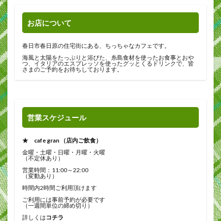
お店について
春日市春日原の住宅街にある、ちっちゃなカフェです。
海風と太陽をたっぷりと浴びた、糸島食材を使ったお食事とおや
つ、イタリアのエスプレッソを使ったグッとくるドリンクで、皆
さまのご予約をお待ちしております。
営業スケジュール
★ cafe gran （店内ご飲食）
金曜・土曜・日曜・月曜・火曜
（不定休あり）
営業時間：11:00～22:00
（変動あり）
時間内2時間ご利用頂けます
ご利用には事前予約が必要です
（一週間単位の締め切り）
詳しくは
コチラ