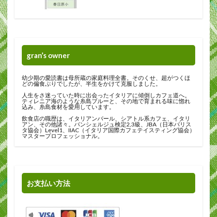
gran’s owner
幼少期の愛読書は母所蔵の家庭料理全書。そのくせ、超がつくほ
どの偏食ぶりでしたが、半生をかけて克服しました。
人生をさ迷っていた時に出会ったイタリアに傾倒しカフェ道へ。
ティレニア海のような糸島ブルーと、その地で育まれる味に惚れ
込み、糸島食材を愛用しています。
飲食店の職歴は、イタリアンバール、シアトル系カフェ、イタリ
アン、その他諸々。パンシェルジュ検定2,3級、JBA（日本バリス
タ協会）Level1、IIAC（イタリア国際カフェテイスティング協会）
マスタープロフェッショナル。
お支払い方法