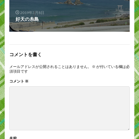
2019年3月8日
好天の糸島
コメントを書く
メールアドレスが公開されることはありません。
※
が付いている欄は必
須項目です
コメント
※
名前