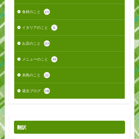
食材のこと
64
イタリアのこと
8
お店のこと
354
メニューのこと
94
糸島のこと
22
過去ブログ
598
翻訳