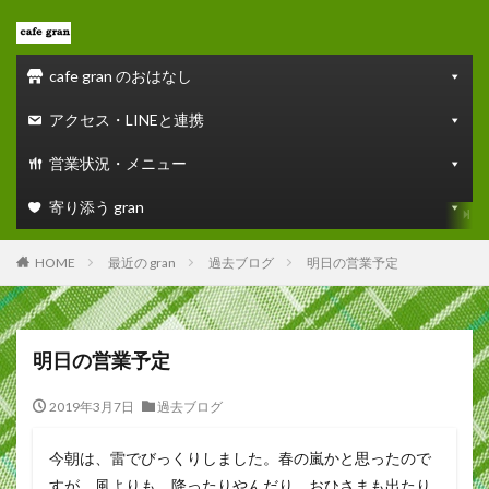
cafe gran のおはなし
アクセス・LINEと連携
営業状況・メニュー
寄り添う gran
HOME
最近の gran
過去ブログ
明日の営業予定
明日の営業予定
2019年3月7日
過去ブログ
今朝は、雷でびっくりしました。春の嵐かと思ったので
すが、風よりも、降ったりやんだり、おひさまも出たり