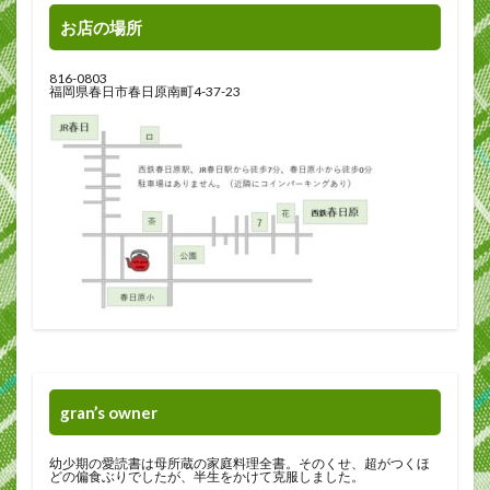
お店の場所
816-0803
福岡県春日市春日原南町4-37-23
gran’s owner
幼少期の愛読書は母所蔵の家庭料理全書。そのくせ、超がつくほ
どの偏食ぶりでしたが、半生をかけて克服しました。