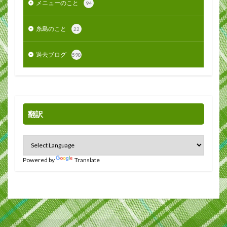
メニューのこと
94
糸島のこと
22
過去ブログ
598
翻訳
Powered by
Translate