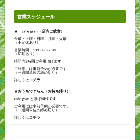
営業スケジュール
★ cafe gran （店内ご飲食）
金曜・土曜・日曜・月曜・火曜
（不定休あり）
営業時間：11:00～22:00
（変動あり）
時間内2時間ご利用頂けます
ご利用には事前予約が必要です
（一週間単位の締め切り）
詳しくは
コチラ
★おうちでぐらん（お持ち帰り）
cafe gran とほぼ同様です。
ご利用には事前予約が必要です。
（一週間単位の締め切り）
詳しくは
コチラ