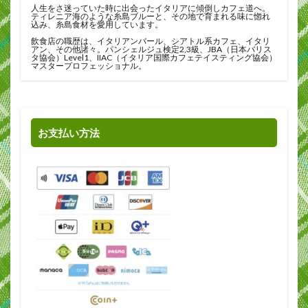
人生をさ迷っていた時に出会ったイタリアに傾倒しカフェ道へ。
ティレニア海のような糸島ブルーと、その地で育まれる味に惚れ
込み、糸島食材を愛用しています。
飲食店の職歴は、イタリアンバール、シアトル系カフェ、イタリ
アン、その他諸々。パンシェルジュ検定2,3級、JBA（日本バリス
タ協会）Level1、IIAC（イタリア国際カフェテイスティング協会）
マスタープロフェッショナル。
お支払い方法