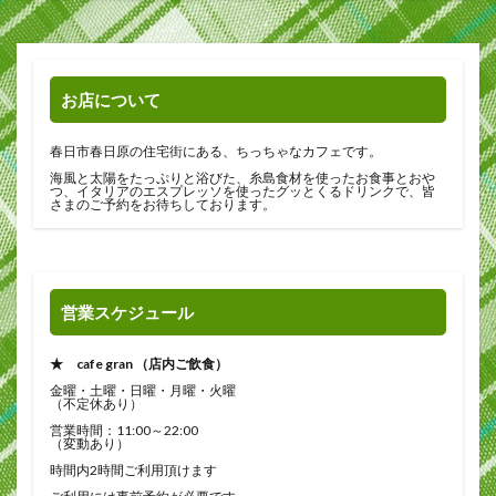
お店について
春日市春日原の住宅街にある、ちっちゃなカフェです。
海風と太陽をたっぷりと浴びた、糸島食材を使ったお食事とおや
つ、イタリアのエスプレッソを使ったグッとくるドリンクで、皆
さまのご予約をお待ちしております。
営業スケジュール
★ cafe gran （店内ご飲食）
金曜・土曜・日曜・月曜・火曜
（不定休あり）
営業時間：11:00～22:00
（変動あり）
時間内2時間ご利用頂けます