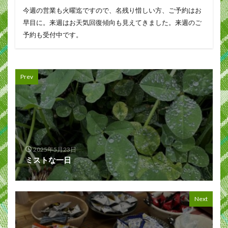
今週の営業も火曜迄ですので、名残り惜しい方、ご予約はお
早目に。来週はお天気回復傾向も見えてきました。来週のご
予約も受付中です。
Prev
2025年5月23日
ミストな一日
Next