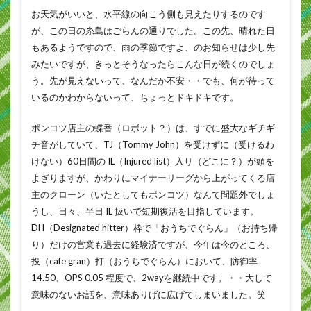
お天気がいいと、水平線の向こう側も見えたりするのです
が、この日の糸島はごらんの通りでした。この先、晴れた日
もあるようですので、雨の季節ですよ、のお知らせは少し先
みたいですが、きっとそうなったらこんな日が続くのでしょ
う。先が見えないって、なんだか不安・・でも、何が待って
いるのかわからないって、ちょっとドキドキです。
ポンコツ店主の蝶番（ロボット？）は、すでに盛大なギチギ
チ音がしていて、TJ（Tommy John）を受けずに（受けるわ
けない）60日間の IL（Injured list）入り（どこに？）が頭を
よぎりますが、かわりにマイナーリーグから上がってくる店
主のクローン（いたとしてもポンコツ）なんて問題外でしょ
うし、日々、半日 IL 扱いで短期復活を目指しています。
DH（Designated hitter）枠で「おうちでぐらん」（お持ち帰
り）だけの営業も過去に経験済ですが、今年は今のところ、
投（cafe gran）打（おうちでぐらん）において、防御率
14.50、OPS 0.05 程度で、2wayを継続中です。・・大して
意味のないお話を、意味ありげに広げてしまいました。笑