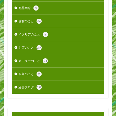
商品紹介
3
食材のこと
64
イタリアのこと
8
お店のこと
354
メニューのこと
94
糸島のこと
22
過去ブログ
598