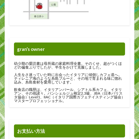
gran’s owner
幼少期の愛読書は母所蔵の家庭料理全書。そのくせ、超がつくほ
どの偏食ぶりでしたが、半生をかけて克服しました。
人生をさ迷っていた時に出会ったイタリアに傾倒しカフェ道へ。
ティレニア海のような糸島ブルーと、その地で育まれる味に惚れ
込み、糸島食材を愛用しています。
飲食店の職歴は、イタリアンバール、シアトル系カフェ、イタリ
アン、その他諸々。パンシェルジュ検定2,3級、JBA（日本バリス
タ協会）Level1、IIAC（イタリア国際カフェテイスティング協会）
マスタープロフェッショナル。
お支払い方法