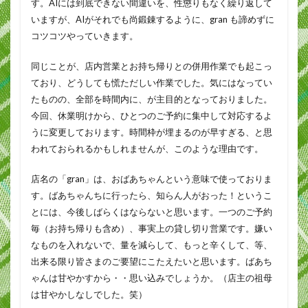
す。AIには到底できない間違いを、性懲りもなく繰り返して
いますが、AIがそれでも尚鍛錬するように、gran も諦めずに
コツコツやっていきます。
同じことが、店内営業とお持ち帰りとの併用作業でも起こっ
ており、どうしても慌ただしい作業でした。気にはなってい
たものの、全部を時間内に、が主目的となっておりました。
今回、休業明けから、ひとつのご予約に集中して対応するよ
うに変更しております。時間枠が埋まるのが早すぎる、と思
われておられるかもしれませんが、このような理由です。
店名の「gran」は、おばあちゃんという意味で使っておりま
す。ばあちゃんちに行ったら、知らん人がおった！というこ
とには、今後しばらくはならないと思います。一つのご予約
毎（お持ち帰りも含め）、事実上の貸し切り営業です。嫌い
なものを入れないで、量を減らして、もっと辛くして、等、
出来る限り皆さまのご要望にこたえたいと思います。ばあち
ゃんは甘やかすから・・思い込みでしょうか。（店主の祖母
は甘やかしなしでした。笑）