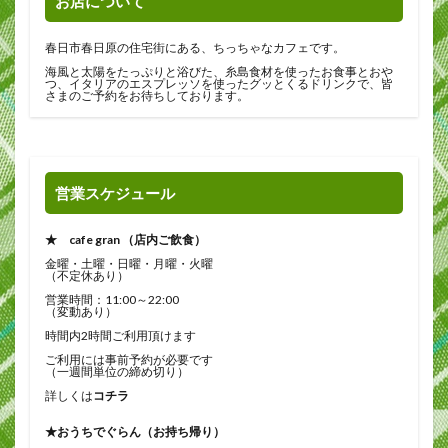
お店について
春日市春日原の住宅街にある、ちっちゃなカフェです。
海風と太陽をたっぷりと浴びた、糸島食材を使ったお食事とおや
つ、イタリアのエスプレッソを使ったグッとくるドリンクで、皆
さまのご予約をお待ちしております。
営業スケジュール
★ cafe gran （店内ご飲食）
金曜・土曜・日曜・月曜・火曜
（不定休あり）
営業時間：11:00～22:00
（変動あり）
時間内2時間ご利用頂けます
ご利用には事前予約が必要です
（一週間単位の締め切り）
詳しくは
コチラ
★おうちでぐらん（お持ち帰り）