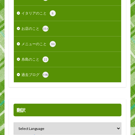
イタリアのこと
8
お店のこと
354
メニューのこと
94
糸島のこと
22
過去ブログ
598
翻訳