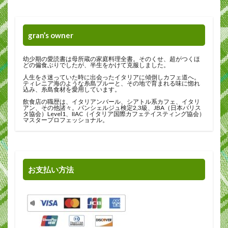
gran’s owner
幼少期の愛読書は母所蔵の家庭料理全書。そのくせ、超がつくほ
どの偏食ぶりでしたが、半生をかけて克服しました。
人生をさ迷っていた時に出会ったイタリアに傾倒しカフェ道へ。
ティレニア海のような糸島ブルーと、その地で育まれる味に惚れ
込み、糸島食材を愛用しています。
飲食店の職歴は、イタリアンバール、シアトル系カフェ、イタリ
アン、その他諸々。パンシェルジュ検定2,3級、JBA（日本バリス
タ協会）Level1、IIAC（イタリア国際カフェテイスティング協会）
マスタープロフェッショナル。
お支払い方法